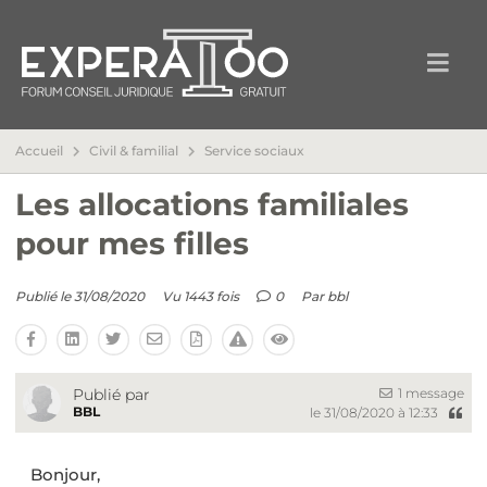
Accueil
Civil & familial
Service sociaux
Les allocations familiales
pour mes filles
Publié le 31/08/2020
Vu 1443 fois
0
Par
bbl
1 message
Publié par
BBL
le 31/08/2020 à 12:33
Bonjour,