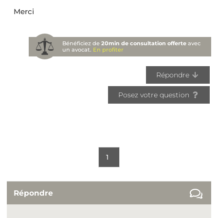
Merci
Bénéficiez de
20min de consultation offerte
avec
un avocat.
En profiter
Répondre
Posez votre question
1
Répondre