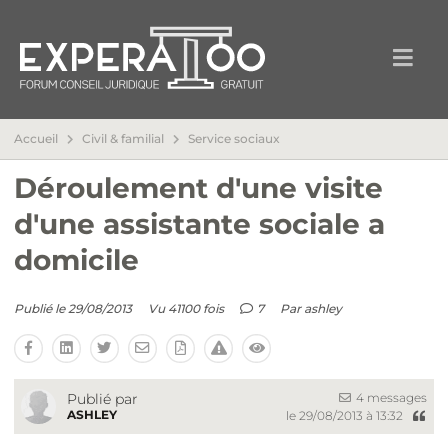
Accueil
Civil & familial
Service sociaux
Déroulement d'une visite
d'une assistante sociale a
domicile
Publié le 29/08/2013
Vu 41100 fois
7
Par
ashley
4 messages
Publié par
ASHLEY
le 29/08/2013 à 13:32