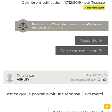
Dernière modification : 17/12/2019 - par Tisuisse
Administrateur
Bénéficiez de
20min de consultation offerte
avec
un avocat.
En profiter
Répondre
Posez votre question
4 messages
Publié par
ASHLEY
le 29/08/2013 à 14:32
est ce que je pourrai avoir une réponse ? svp merci
0