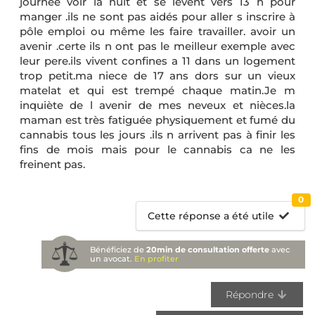
journée voir la nuit et se lèvent vers 13 h pour
manger .ils ne sont pas aidés pour aller s inscrire à
pôle emploi ou même les faire travailler. avoir un
avenir .certe ils n ont pas le meilleur exemple avec
leur pere.ils vivent confines a 11 dans un logement
trop petit.ma niece de 17 ans dors sur un vieux
matelat et qui est trempé chaque matin.Je m
inquiète de l avenir de mes neveux et nièces.la
maman est très fatiguée physiquement et fumé du
cannabis tous les jours .ils n arrivent pas à finir les
fins de mois mais pour le cannabis ca ne les
freinent pas.
0
Cette réponse a été utile
Bénéficiez de
20min de consultation offerte
avec
un avocat.
En profiter
Répondre