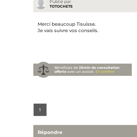
Publié par
TOTOCHE75
Merci beaucoup Tisuisse.
Je vais suivre vos conseils.
Bénéficiez de
20min de consultation
offerte
avec un avocat.
En profiter
1
Répondre