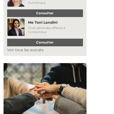
Numérique
Consulter
Me Toni Landini
Droit pénal des affaires &
Contentieux
Consulter
Voir tous les avocats