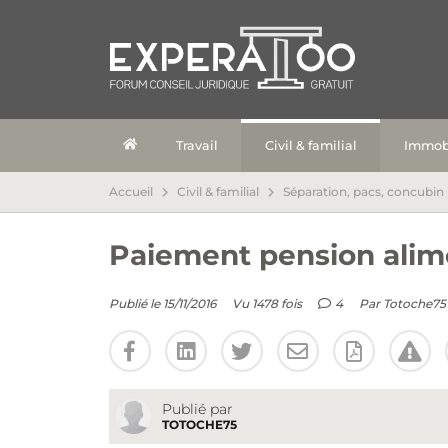
Travail
Civil & familial
Immobi
Accueil
Civil & familial
Séparation, pacs, concubin
Paiement pension alim
Publié le 15/11/2016
Vu 1478 fois
4
Par
Totoche75
Publié par
TOTOCHE75