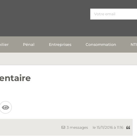
lier
Pénal
Entreprises
Consommation
NT
entaire
3 messages
le 15/11/2016 à 11:16