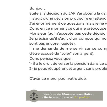
Bonjour,
Suite à la décision du JAF, j'ai obtenu la ga
Il s'agit d'une décision provisoire en atten
J'ai énormément de questions mais je ne v
Donc en ce moment ce qui me préoccupe c'
Monsieur (qui n'accepte pas cette décision
Je précise qu'il s'agit d'un compte qui n
sont pas encore liquidés).
Il me demande de me servir sur ce compte..
d'être accusé de "voler" son argent).
Donc pensez vous que:
1- il a le droit de verser la pension dans ce
2- je peux récupérer cet argent sans prob
D'avance merci pour votre aide.
Bénéficiez de
20min de consultation
offerte
avec un avocat.
En profiter