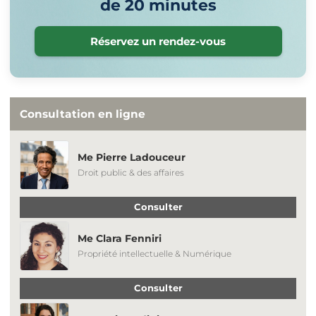
de 20 minutes
Réservez un rendez-vous
Consultation en ligne
Me Pierre Ladouceur
Droit public & des affaires
Consulter
Me Clara Fenniri
Propriété intellectuelle & Numérique
Consulter