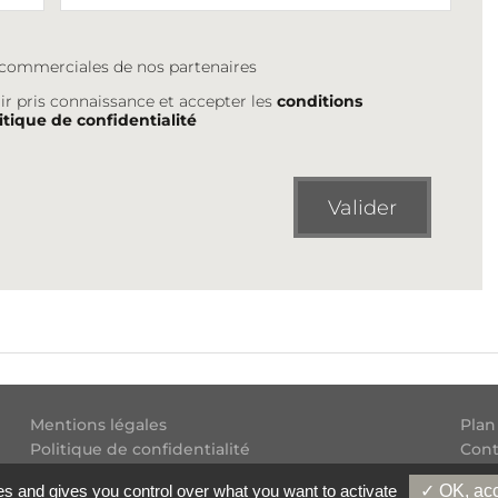
s commerciales de nos partenaires
ir pris connaissance et accepter les
conditions
itique de confidentialité
Valider
Mentions légales
Plan
Politique de confidentialité
Cont
Conditions générales d'utilisation
Flux
es and gives you control over what you want to activate
✓ OK, acc