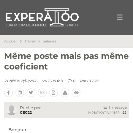
Accueil
Travail
Salaires
Même poste mais pas même
coeficient
Publié le 21/01/2016
Vu 1500 fois
0
Par
CEC22
1 message
Publié par
CEC22
le 21/01/2016 à 11:55
Bonjour,