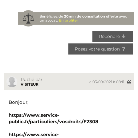
Bénéficiez de
20min de consultation offerte
avec
un avocat.
En profiter
Répondre
Posez votre question
Publié par
le 03/09/2021 à 08:11
VISITEUR
Bonjour,
https://www.service-
public.fr/particuliers/vosdroits/F2308
https://www.service-