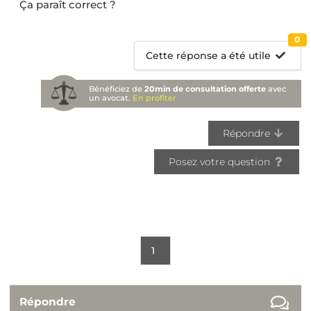
Ça paraît correct ?
0
Cette réponse a été utile
Bénéficiez de
20min de consultation offerte
avec
un avocat.
En profiter
Répondre
Posez votre question
1
Répondre