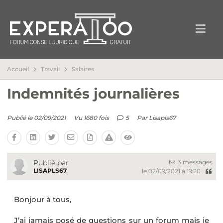
Accueil
Travail
Salaires
Indemnités journalières
Publié le 02/09/2021
Vu 1680 fois
5
Par
Lisapls67
3 messages
Publié par
LISAPLS67
le 02/09/2021 à 19:20
Bonjour à tous,
J’ai jamais posé de questions sur un forum mais je