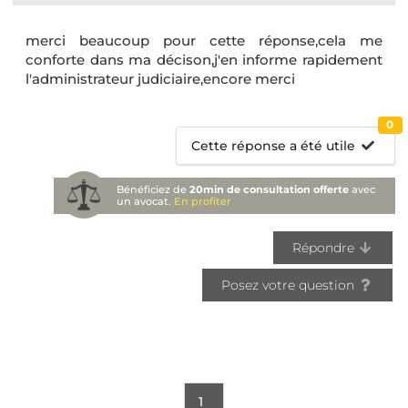
merci beaucoup pour cette réponse,cela me
conforte dans ma décison,j'en informe rapidement
l'administrateur judiciaire,encore merci
0
Cette réponse a été utile
Bénéficiez de
20min de consultation offerte
avec
un avocat.
En profiter
Répondre
Posez votre question
1