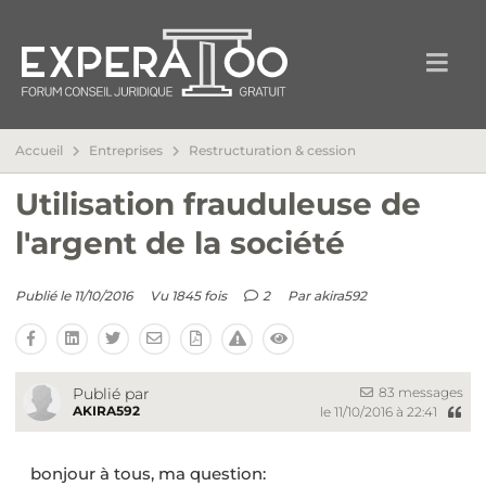
Accueil
Entreprises
Restructuration & cession
Utilisation frauduleuse de
l'argent de la société
Publié le 11/10/2016
Vu 1845 fois
2
Par
akira592
83 messages
Publié par
AKIRA592
le 11/10/2016 à 22:41
bonjour à tous, ma question: