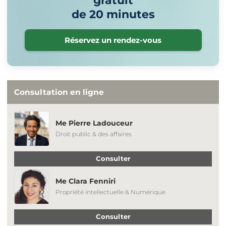
gratuit
de 20 minutes
Réservez un rendez-vous
Consultation en ligne
Me Pierre Ladouceur
Droit public & des affaires
Consulter
Me Clara Fenniri
Propriété intellectuelle & Numérique
Consulter