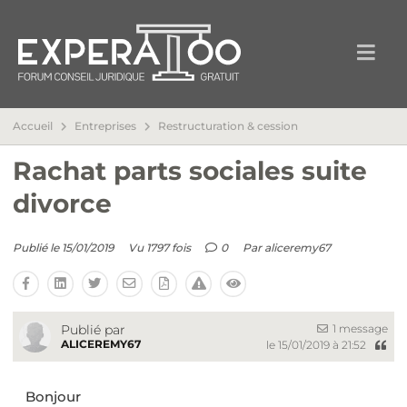
Accueil
Entreprises
Restructuration & cession
Rachat parts sociales suite
divorce
Publié le 15/01/2019
Vu 1797 fois
0
Par
aliceremy67
1 message
Publié par
ALICEREMY67
le 15/01/2019 à 21:52
Bonjour