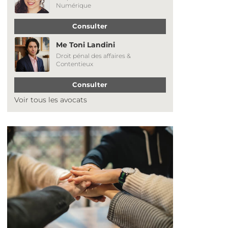
Numérique
Consulter
Me Toni Landini
Droit pénal des affaires &
Contentieux
Consulter
Voir tous les avocats