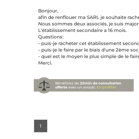
Bonjour,
afin de renflouer ma SARL je souhaite rach
Nous sommes deux associés, je suis majori
L'établissement secondaire a 16 mois.
Questions:
- puis-je racheter cet établissement second
- puis-je le faire par le biais d'une 2ème soc
- quel est le moyen le plus simple de le fair
Merci.
Bénéficiez de
20min de consultation
offerte
avec un avocat.
En profiter
1