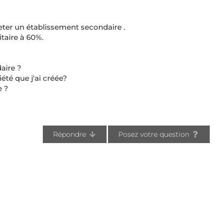
eter un établissement secondaire .
taire à 60%.
aire ?
iété que j'ai créée?
e ?
Répondre
Posez votre question