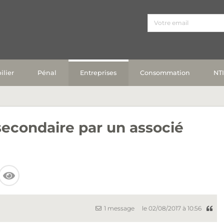
lier
Pénal
Entreprises
Consommation
NT
econdaire par un associé
1 message
le 02/08/2017 à 10:56