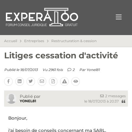
Accueil
Entreprises
Restructuration & cession
Litiges cessation d'activité
Publié le 18/07/2013
Vu 2961 fois
2
Par
Yonel81
2 messages
Publié par
YONEL81
le 18/07/2013 à 20:37
Bonjour,
j'ai besoin de conseils concernant ma SARL.