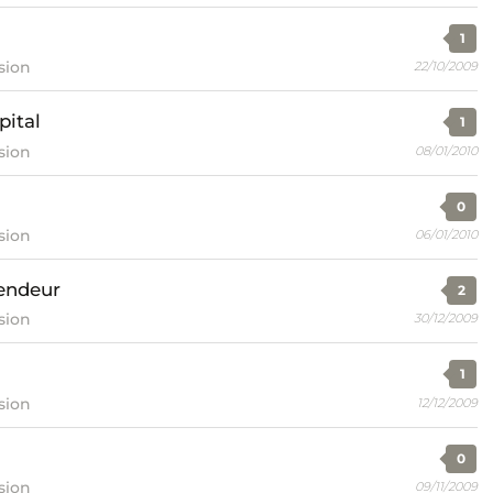
1
sion
22/10/2009
pital
1
sion
08/01/2010
0
sion
06/01/2010
vendeur
2
sion
30/12/2009
1
sion
12/12/2009
0
sion
09/11/2009