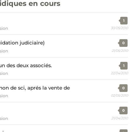
ridiques en cours
1
sion
30/05/2010
idation judiciaire)
0
sion
21/05/2010
un des deux associés.
1
sion
22/04/2010
non de sci, aprés la vente de
0
sion
02/05/2010
0
sion
21/04/2010