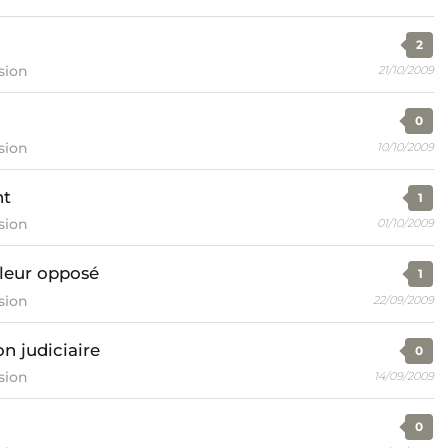
2
sion
21/10/2009
0
sion
10/10/2009
nt
1
sion
01/10/2009
leur opposé
1
sion
22/09/2009
n judiciaire
0
sion
14/09/2009
0