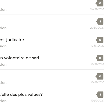
0
sion
24/02/2010
1
sion
22/02/2010
nt judicaire
0
sion
19/02/2010
on volontaire de sarl
0
sion
18/02/2010
0
sion
16/02/2010
'elle des plus values?
1
sion
12/02/2010