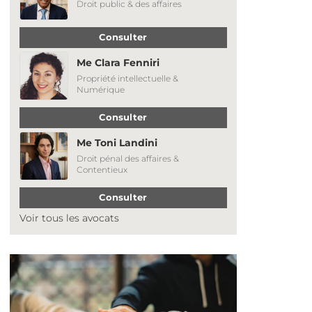
Droit public & des affaires
Consulter
Me Clara Fenniri
Propriété intellectuelle &
Numérique
Consulter
Me Toni Landini
Droit pénal des affaires &
Contentieux
Consulter
Voir tous les avocats