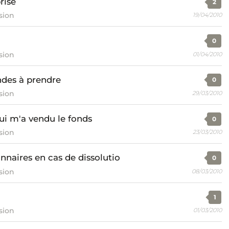
rise
2
sion
19/04/2010
0
sion
01/04/2010
ndes à prendre
0
sion
29/03/2010
qui m'a vendu le fonds
0
sion
23/03/2010
nnaires en cas de dissolutio
0
sion
08/03/2010
1
sion
01/03/2010