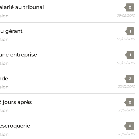
larié au tribunal
0
sion
09/02/2010
du gérant
1
sion
07/02/2010
ne entreprise
1
sion
02/02/2010
ade
2
sion
22/01/2010
 jours après
0
sion
21/01/2010
'escroquerie
0
sion
16/01/2010