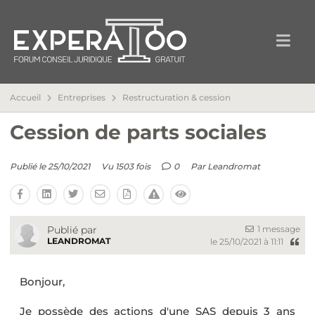
Accueil
Entreprises
Restructuration & cession
Cession de parts sociales
Publié le 25/10/2021
Vu 1503 fois
0
Par
Leandromat
1 message
Publié par
LEANDROMAT
le 25/10/2021 à 11:11
Bonjour,
Je possède des actions d'une SAS depuis 3 ans