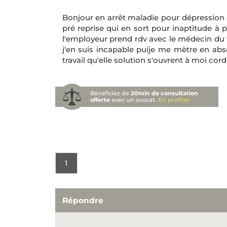
Bonjour en arrêt maladie pour dépression sév
pré reprise qui en sort pour inaptitude à pa
l'employeur prend rdv avec le médecin du tra
j'en suis incapable puije me mètre en abs
travail qu'elle solution s'ouvrent à moi cor
Bénéficiez de
20min de consultation
offerte
avec un avocat.
En profiter
1
Répondre