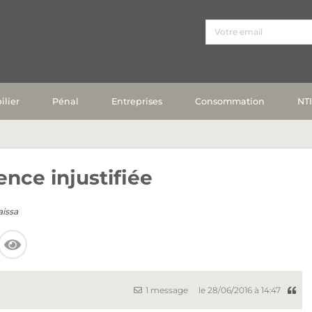
lier
Pénal
Entreprises
Consommation
NT
nce injustifiée
issa
1 message
le 28/06/2016 à 14:47