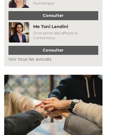
Numérique
Consulter
Me Toni Landini
Droit pénal des affaires &
Contentieux
Consulter
Voir tous les avocats