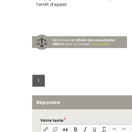
l'arrêt d'appel.
Bénéficiez de
20min de consultation
offerte
avec un avocat.
En profiter
1
Répondre
Votre texte