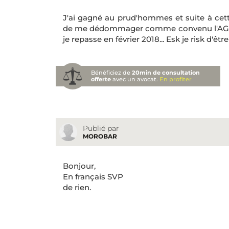
J'ai gagné au prud'hommes et suite à cet
de me dédommager comme convenu l'AGS à fa
je repasse en février 2018... Esk je risk d'ê
Bénéficiez de
20min de consultation
offerte
avec un avocat.
En profiter
Publié par
MOROBAR
Bonjour,
En français SVP
de rien.