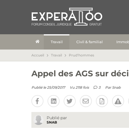
Travail
Civil & familial
Immobi
Accueil
Travail
Prud'hommes
Appel des AGS sur déc
Publié le 25/09/2017
Vu 2118 fois
3
Par
Snab
Publié par
SNAB