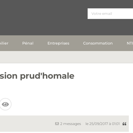
lier
Pénal
Entreprises
Consommation
NT
ision prud'homale
2 messages
le 25/09/2017 à 01:01