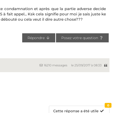
te condamnation et après que la partie adverse decide
it appel... Ksk cela signifie pour moi je sais juste ke
tre débouté ou cela veut il dire autre chose???
Répondre
Posez votre question
16210 messages
le 25/09/2017 à 08:33
0
Cette réponse a été utile