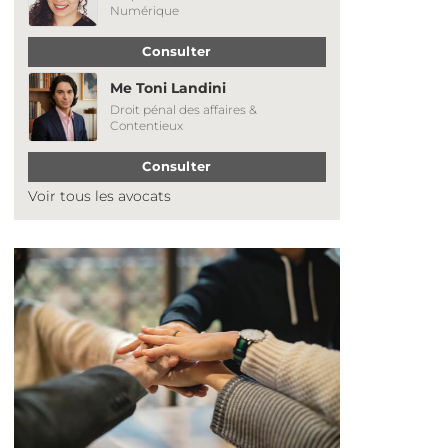
Numérique
Consulter
Me Toni Landini
Droit pénal des affaires &
Contentieux
Consulter
Voir tous les avocats