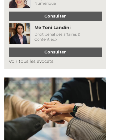
Numérique
Consulter
Me Toni Landini
Droit pénal des affaires &
Contentieux
Consulter
Voir tous les avocats