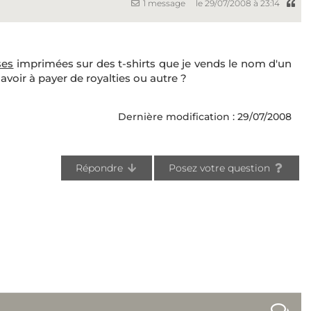
1 message
le 29/07/2008 à 23:14
ses
imprimées sur des t-shirts que je vends le nom d'un
oir à payer de royalties ou autre ?
Dernière modification : 29/07/2008
Répondre
Posez votre question