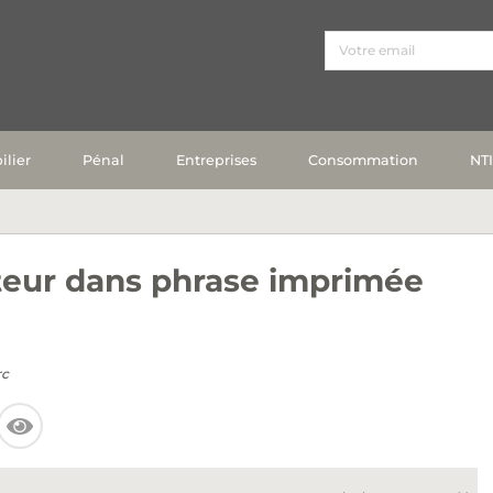
lier
Pénal
Entreprises
Consommation
NT
teur dans phrase imprimée
rc