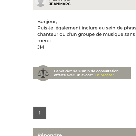
JEANMARC
Bonjour,
Puis-je légalement inclure
au sein de phra
chanteur ou d'un groupe de musique sans av
merci
JM
Bénéficiez de
20min de consultation
offerte
avec un avocat.
En profiter
1
Répondre