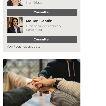
Numérique
Consulter
Me Toni Landini
Droit pénal des affaires &
Contentieux
Consulter
Voir tous les avocats