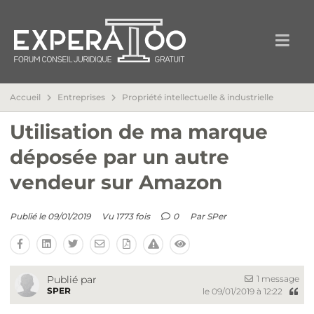
Accueil
Entreprises
Propriété intellectuelle & industrielle
Utilisation de ma marque
déposée par un autre
vendeur sur Amazon
Publié le 09/01/2019
Vu 1773 fois
0
Par
SPer
1 message
Publié par
SPER
le 09/01/2019 à 12:22