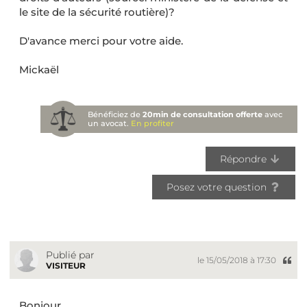
le site de la sécurité routière)?
D'avance merci pour votre aide.
Mickaël
Bénéficiez de
20min de consultation offerte
avec
un avocat.
En profiter
Répondre
Posez votre question
Publié par
le 15/05/2018 à 17:30
VISITEUR
Bonjour,