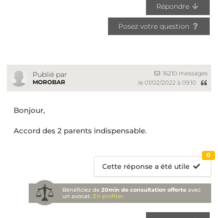
Répondre
Posez votre question
16210 messages
Publié par
MOROBAR
le 01/02/2022 à 09:10
Bonjour,
Accord des 2 parents indispensable.
0
Cette réponse a été utile
Bénéficiez de
20min de consultation offerte
avec
un avocat.
En profiter