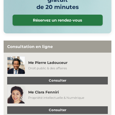
de 20 minutes
Réservez un rendez-vous
Consultation en ligne
Me Pierre Ladouceur
Droit public & des affaires
Consulter
Me Clara Fenniri
Propriété intellectuelle & Numérique
Consulter