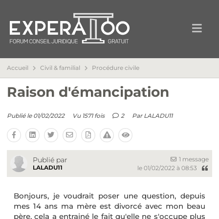
Accueil
Civil & familial
Procédure civile
Raison d'émancipation
Publié le 01/02/2022
Vu 1571 fois
2
Par
LALADU11
1 message
Publié par
LALADU11
le 01/02/2022 à 08:53
Bonjours, je voudrait poser une question, depuis
mes 14 ans ma mère est divorcé avec mon beau
père, cela a entrainé le fait qu'elle ne s'occupe plus