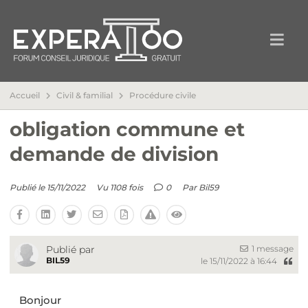
Accueil
Civil & familial
Procédure civile
obligation commune et
demande de division
Publié le 15/11/2022
Vu 1108 fois
0
Par
Bil59
1 message
Publié par
BIL59
le 15/11/2022 à 16:44
Bonjour