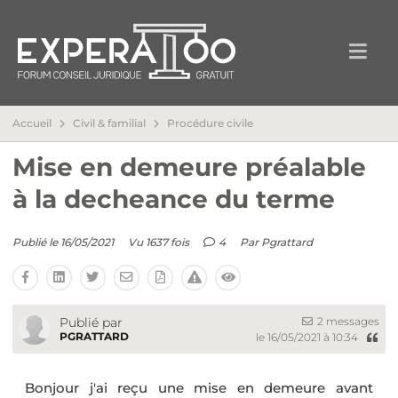
Accueil
Civil & familial
Procédure civile
Mise en demeure préalable
à la decheance du terme
Publié le 16/05/2021
Vu 1637 fois
4
Par
Pgrattard
2 messages
Publié par
PGRATTARD
le 16/05/2021 à 10:34
Bonjour j'ai reçu une mise en demeure avant