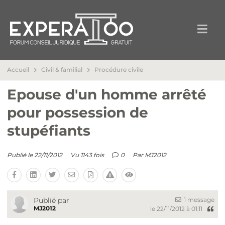
Accueil
Civil & familial
Procédure civile
Epouse d'un homme arrêté
pour possession de
stupéfiants
Publié le 22/11/2012
Vu 1143 fois
0
Par
MJ2012
1 message
Publié par
MJ2012
le 22/11/2012 à 01:11