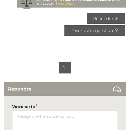
un avocat.
En profiter
Répondre
Posez votre question
1
Répondre
Votre texte