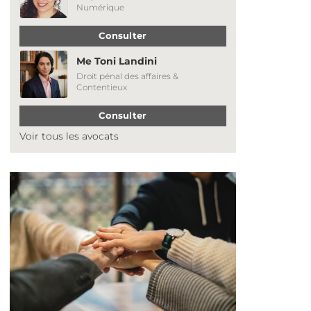
Numérique
Consulter
Me Toni Landini
Droit pénal des affaires &
Contentieux
Consulter
Voir tous les avocats