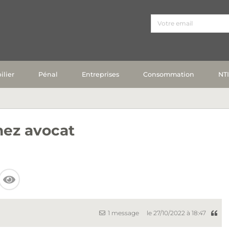
lier
Pénal
Entreprises
Consommation
NT
hez avocat
1 message
le 27/10/2022 à 18:47