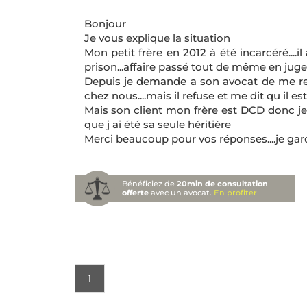
Bonjour
Je vous explique la situation
Mon petit frère en 2012 à été incarcéré....i
prison...affaire passé tout de même en ju
Depuis je demande a son avocat de me resti
chez nous....mais il refuse et me dit qu il est
Mais son client mon frère est DCD donc je
que j ai été sa seule héritière
Merci beaucoup pour vos réponses....je gar
Bénéficiez de
20min de consultation
offerte
avec un avocat.
En profiter
1