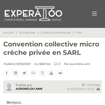
Accueil
Entreprises
Création d'entreprise
PMI
Convention collective micro
crèche privée en SARL
Publié le 10/02/2021
Vu 1660 fois
0
Par
aurorelou-ann
1 message
Publié par
AURORELOU-ANN
le 10/02/2021 à 22:43
Bonjour,