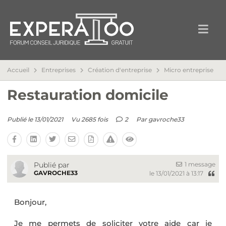
Accueil
Entreprises
Création d'entreprise
Micro entreprise
Restauration domicile
Publié le 13/01/2021
Vu 2685 fois
2
Par
gavroche33
1 message
Publié par
GAVROCHE33
le 13/01/2021 à 13:17
Bonjour,
Je me permets de soliciter votre aide car je