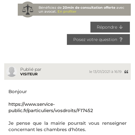
Bénéficiez de
20min de consultation offerte
avec
un avocat.
En profiter
Répondre
Posez votre question
Publié par
le 13/01/2021 à 16:19
VISITEUR
Bonjour
https://www.service-
public.fr/particuliers/vosdroits/F17452
Je pense que la mairie pourrait vous renseigner
concernant les chambres d'hôtes.