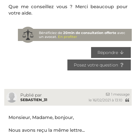
Que me conseillez vous ? Merci beaucoup pour
votre aide.
Bénéficiez de
20min de consultation offerte
avec
un avocat.
En profiter
Répondre
Posez votre question
1 message
Publié par
SEBASTIEN_31
le 16/02/2021 à 13:10
Monsieur, Madame, bonjour,
Nous avons reçu la même lettre...