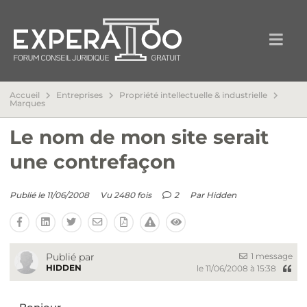
Accueil
Entreprises
Propriété intellectuelle & industrielle
Marques
Le nom de mon site serait
une contrefaçon
Publié le 11/06/2008
Vu 2480 fois
2
Par
Hidden
1 message
Publié par
HIDDEN
le 11/06/2008 à 15:38