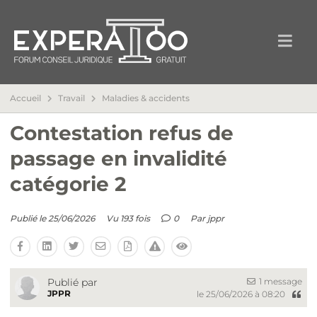
Accueil
Travail
Maladies & accidents
Contestation refus de
passage en invalidité
catégorie 2
Publié le 25/06/2026
Vu 193 fois
0
Par
jppr
1 message
Publié par
JPPR
le 25/06/2026 à 08:20