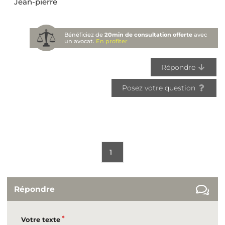
Jean-pierre
Bénéficiez de
20min de consultation offerte
avec
un avocat.
En profiter
Répondre
Posez votre question
1
Répondre
Votre texte