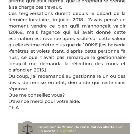
affirmé qu'il était normal que le propriétaire prenne
à sa charge ces travaux.
Ces tergiversations durent depuis le départ de la
dernière locataire, fin juillet 2018... J'avais pensé un
moment vendre ce bien qu'il m'annonçait valoir
120K€, mais l'agence qui lui avait donné cette
estimation est revenue après visite sur cette valeur
qu'elle estime n'être plus que de 100K€.(les boiserie
-fenêtres et volets étant, d'après cette personne "à
nus", ce que n'avait pas remarqué le gestionnaire
lorsqu'il me demanda la réfection des murs et
plafond en 2015.)
Du coup, j'ai redemandé au gestionnaire un ou des
devis de remise en état, demande qui reste sans
réponse.
Que me conseillez vous?
D'avance merci pour votre aide.
Ph.A
Bénéficiez de
20min de consultation offerte
avec
un avocat.
En profiter