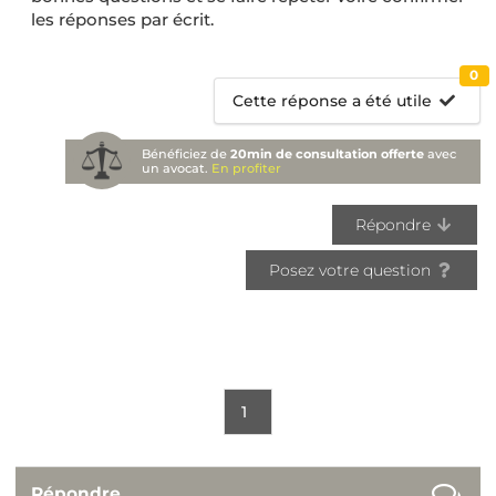
les réponses par écrit.
0
Cette réponse a été utile
Bénéficiez de
20min de consultation offerte
avec
un avocat.
En profiter
Répondre
Posez votre question
1
Répondre