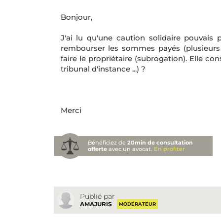
Bonjour,
J'ai lu qu'une caution solidaire pouvais p
rembourser les sommes payés (plusieurs
faire le propriétaire (subrogation). Elle c
tribunal d'instance ...) ?
Merci
Bénéficiez de
20min de consultation
offerte
avec un avocat.
En profiter
Publié par
AMAJURIS
MODÉRATEUR