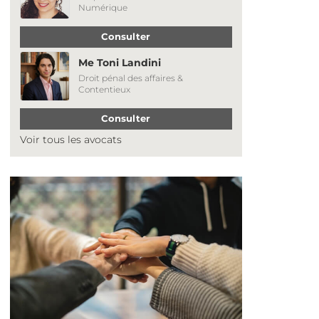
Numérique
Consulter
Me Toni Landini
Droit pénal des affaires &
Contentieux
Consulter
Voir tous les avocats