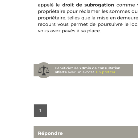
appelé le
droit de subrogation
comme vou
propriétaire pour réclamer les sommes d
propriétaire, telles que la mise en demeure,
recours vous permet de poursuivre le loc
vous avez payés à sa place.
Bénéficiez de
20min de consultation
offerte
avec un avocat.
En profiter
1
Répondre