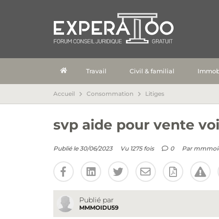
Travail
Civil & familial
Immobi
Accueil
Consommation
Litiges
svp aide pour vente voi
Publié le 30/06/2023
Vu 1275 fois
0
Par
mmmoi
Publié par
MMMOIDU59