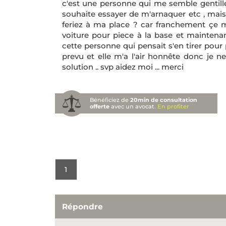
c'est une personne qui me semble gentille
souhaite essayer de m'arnaquer etc , mais 
feriez à ma place ? car franchement çe me
voiture pour piece à la base et maintenan
cette personne qui pensait s'en tirer pour
prevu et elle m'a l'air honnête donc je n
solution .. svp aidez moi ... merci
Bénéficiez de
20min de consultation
offerte
avec un avocat.
En profiter
1
Répondre