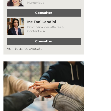
Numérique
Consulter
Me Toni Landini
Droit pénal des affaires &
Contentieux
Consulter
Voir tous les avocats