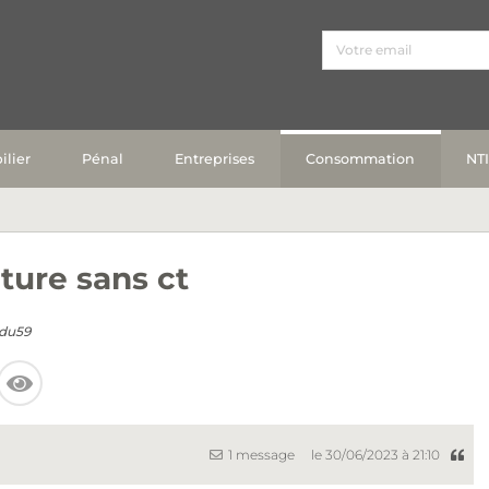
lier
Pénal
Entreprises
Consommation
NT
ture sans ct
du59
1 message
le 30/06/2023 à 21:10