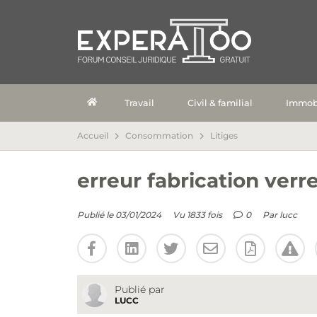
Travail
Civil & familial
Immobi
Accueil
Consommation
Litiges
erreur fabrication verr
Publié le 03/01/2024
Vu 1833 fois
0
Par
lucc
Publié par
LUCC