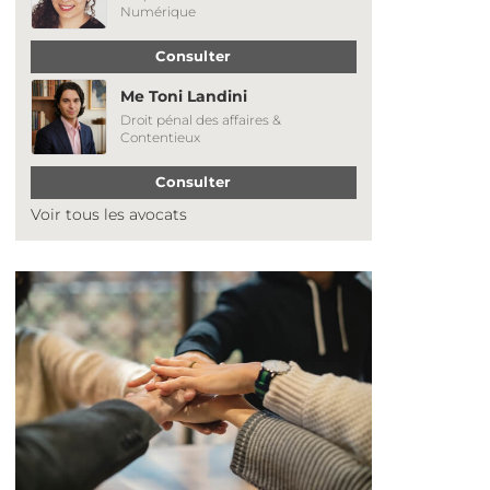
Numérique
Consulter
Me Toni Landini
Droit pénal des affaires &
Contentieux
Consulter
Voir tous les avocats