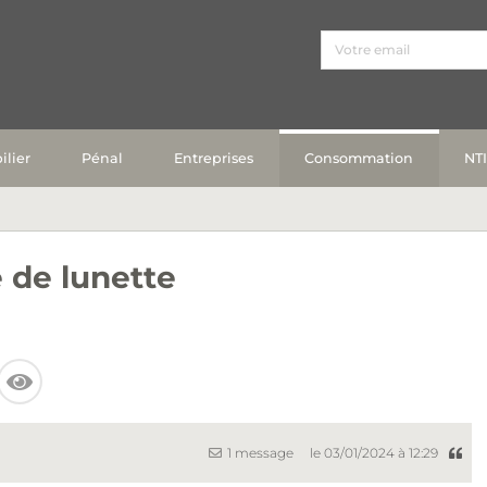
lier
Pénal
Entreprises
Consommation
NT
e de lunette
1 message
le 03/01/2024 à 12:29