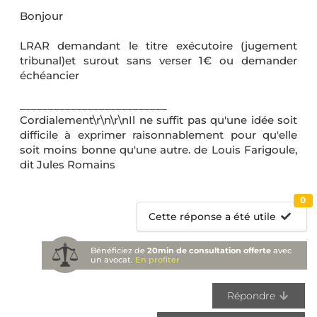
Bonjour
LRAR demandant le titre exécutoire (jugement
tribunal)et surout sans verser 1€ ou demander
échéancier
__________________________
Cordialement\r\n\r\nIl ne suffit pas qu'une idée soit
difficile à exprimer raisonnablement pour qu'elle
soit moins bonne qu'une autre. de Louis Farigoule,
dit Jules Romains
0
Cette réponse a été utile
Bénéficiez de
20min de consultation offerte
avec
un avocat.
En profiter
Répondre