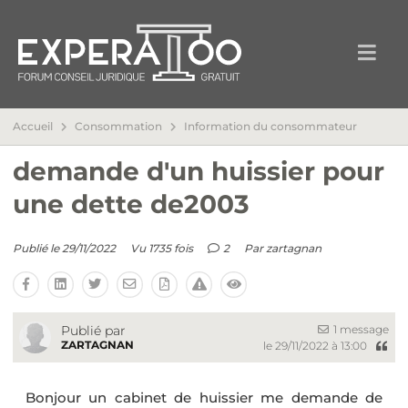
Accueil
Consommation
Information du consommateur
demande d'un huissier pour
une dette de2003
Publié le 29/11/2022
Vu 1735 fois
2
Par
zartagnan
1 message
Publié par
ZARTAGNAN
le 29/11/2022 à 13:00
Bonjour un cabinet de huissier me demande de