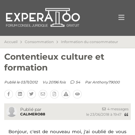
Accueil
Consommation
Information du consommateur
Contentieux culture et
formation
Publié le 03/11/2012
Vu 20196 fois
54
Par
Anthony79000
4 messages
Publié par
CALIMERO88
le 23/06/2018 à 19:47
Bonjour, c'est de nouveau moi, j'ai oublié de vous