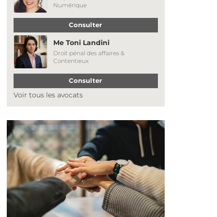
Numérique
Consulter
Me Toni Landini
Droit pénal des affaires &
Contentieux
Consulter
Voir tous les avocats