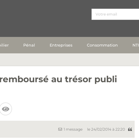
lier
Pénal
Entreprises
Consommation
NT
 remboursé au trésor publi
1 message
le 24/02/2014 à 22:20