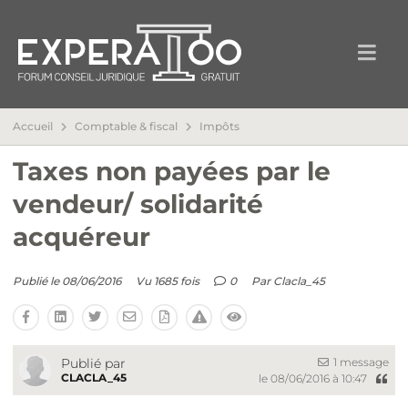
Accueil
Comptable & fiscal
Impôts
Taxes non payées par le
vendeur/ solidarité
acquéreur
Publié le 08/06/2016
Vu 1685 fois
0
Par
Clacla_45
1 message
Publié par
CLACLA_45
le 08/06/2016 à 10:47