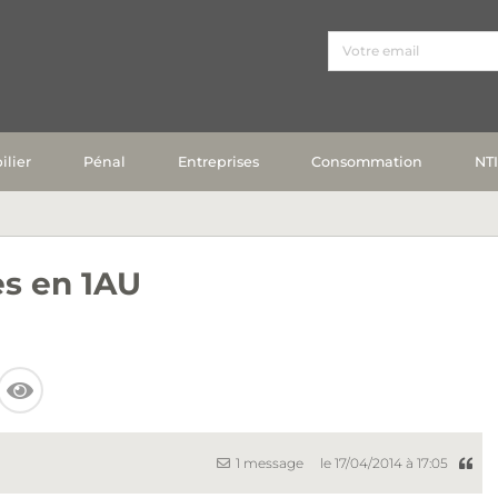
lier
Pénal
Entreprises
Consommation
NT
s en 1AU
1 message
le 17/04/2014 à 17:05