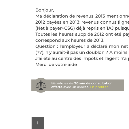
Bonjour,
Ma déclaration de revenus 2013 mentionn
2012 payées en 2013: revenus connus (ligne
(Net à payer+CSG) déjà repris en 1AJ puisque
Toutes les heures supp de 2012 ont été pay
correspond aux heures de 2013.
Question : l'employeur a déclaré mon net
(??), n'y aurait-il pas un doublon ? A moins
J'ai été au centre des impôts et l'agent n'a
Merci de votre aide
Bénéficiez de
20min de consultation
offerte
avec un avocat.
En profiter
1