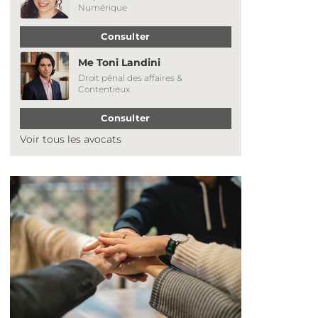
Numérique
Consulter
Me Toni Landini
Droit pénal des affaires &
Contentieux
Consulter
Voir tous les avocats