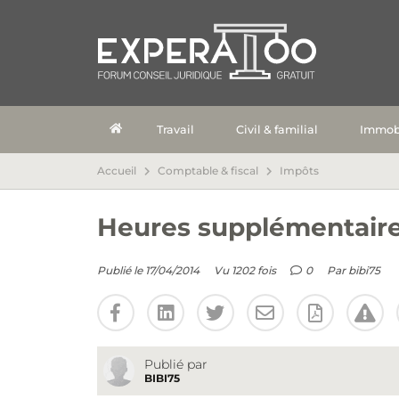
Travail
Civil & familial
Immobi
Accueil
Comptable & fiscal
Impôts
Heures supplémentaire
Publié le 17/04/2014
Vu 1202 fois
0
Par
bibi75
Publié par
BIBI75