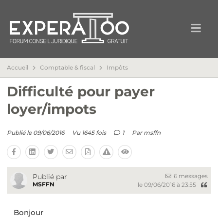
Accueil
Comptable & fiscal
Impôts
Difficulté pour payer
loyer/impots
Publié le 09/06/2016
Vu 1645 fois
1
Par
msffn
6 messages
Publié par
MSFFN
le 09/06/2016 à 23:55
Bonjour