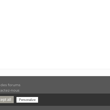
 des forums
actez-nous
 RSS
ept all
Personalize