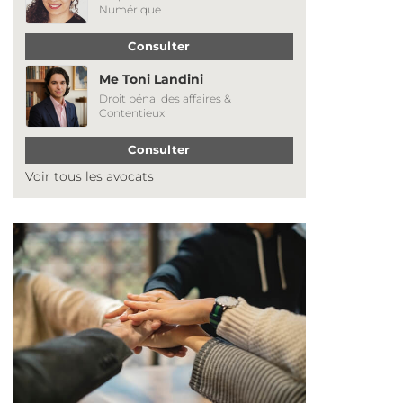
Numérique
Consulter
Me Toni Landini
Droit pénal des affaires &
Contentieux
Consulter
Voir tous les avocats