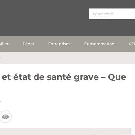
lier
Pénal
Entreprises
Consommation
NT
e
et état de santé grave – Que
8