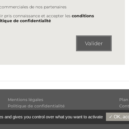
s commerciales de nos partenaires
ir pris connaissance et accepter les
conditions
itique de confidentialité
Valider
Mentions légales
Plan
Politique de confidentialité
Cont
Conditions générales d'utilisation
Flux
es and gives you control over what you want to activate
✓ OK, acc
Copyright
2026 Experatoo.com - Tous droits réservés