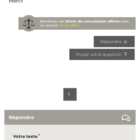
Merci!
Bénéficiez de
20min de consultation offerte
avec
un avocat.
En profiter
Répondre
Posez votre question
1
Répondre
Votre texte