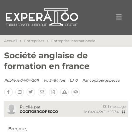
Accueil
Entreprises
Entreprise internationale
Société anglaise de
formation en france
Publié le 04/04/2011
Vu 5484 fois
0
Par
cogitoergopecco
1 message
Publié par
COGITOERGOPECCO
le 04/04/2011 à 15:34
Bonjour,