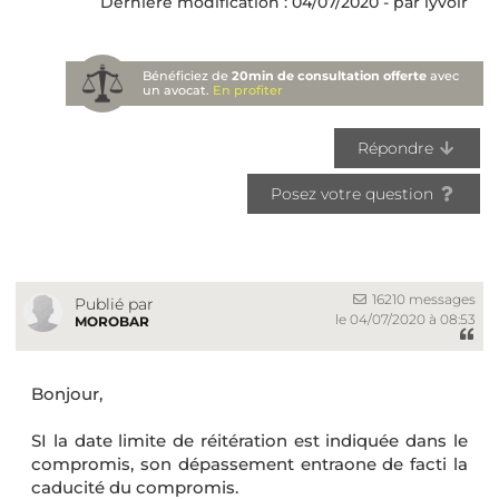
Dernière modification : 04/07/2020 - par lyvoir
Bénéficiez de
20min de consultation offerte
avec
un avocat.
En profiter
Répondre
Posez votre question
16210 messages
Publié par
le 04/07/2020 à 08:53
MOROBAR
Bonjour,
SI la date limite de réitération est indiquée dans le
compromis, son dépassement entraone de facti la
caducité du compromis.