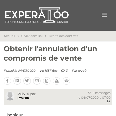
Accueil
Civil & familial
Droits des contrats
Obtenir l'annulation d'un
compromis de vente
Publié le 04/07/2020
Vu 1637 fois
3
Par
lyvoir
2 messages
Publié par
le 04/07/2020 à 07:00
LYVOIR
bonjour,