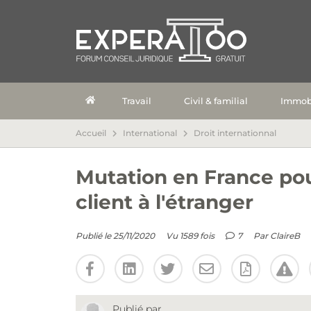
Travail
Civil & familial
Immobi
Accueil
International
Droit internationnal
Mutation en France pou
client à l'étranger
Publié le 25/11/2020
Vu 1589 fois
7
Par
ClaireB
Publié par