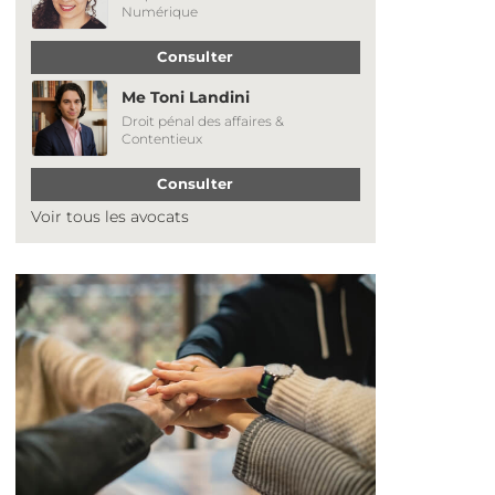
Numérique
Consulter
Me Toni Landini
Droit pénal des affaires &
Contentieux
Consulter
Voir tous les avocats