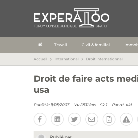
Travail
Civil & familial
Immobi
Accueil
International
Droit internationnal
Droit de faire acts me
usa
Publié le 11/05/2007
Vu 2831 fois
1
Par
rtt_old
Publié par