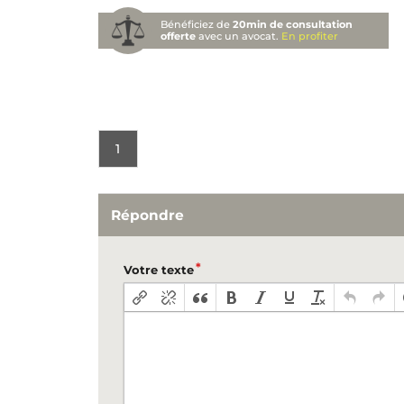
Bénéficiez de
20min de consultation
offerte
avec un avocat.
En profiter
1
Répondre
Votre texte