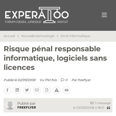
Accueil
Nouvelle technologie
Droit informatique
Risque pénal responsable
informatique, logiciels sans
licences
Publié le 02/09/2008
Vu 1741 fois
0
Par
freeflyer
1 message
Publié par
FREEFLYER
le 02/09/2008 à 18:01