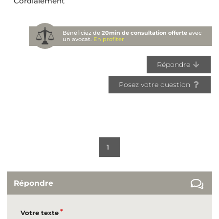
Cordialement
Bénéficiez de
20min de consultation offerte
avec
un avocat.
En profiter
Répondre
Posez votre question
1
Répondre
Votre texte