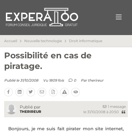
Accueil
Nouvelle technologie
Droit informatique
Possibilité en cas de
piratage.
Publié le 31/10/2008
Vu 1809 fois
0
Par
therireur
1 message
Publié par
THERIREUR
le 31/10/2008 à 20:50
Bonjours, je me suis fait pirater mon site internet,