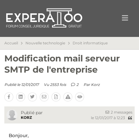
Accueil
Nouvelle technologie
Droit informatique
Modification mail serveur
SMTP de l'entreprise
Publié le 12/01/2017
Vu 2553 fois
2
Par
Korz
2 messages
Publié par
KORZ
le 12/01/2017 à 12:23
Bonjour,