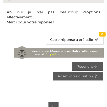
Ah oui je n'ai pas beaucoup d'options
effectivement...
Merci pour votre réponse !
0
Cette réponse a été utile
Bénéficiez de
20min de consultation offerte
avec
un avocat.
En profiter
Répondre
Posez votre question
1