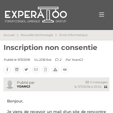
Accueil
Nouvelle technologie
Droit informatique
Inscription non consentie
Publié le 11/11/2016
Vu 2216 fois
2
Par
YoanGJ
2 messages
Publié par
YOANGJ
le 11/11/2016 à 20:54
Bonjour,
Je viens de recevoir un mail d'un site de rencontre