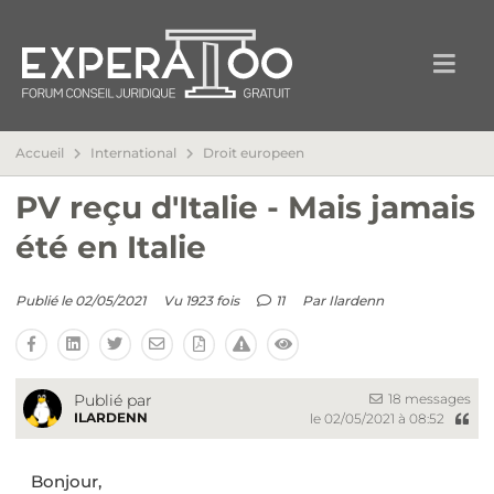
Accueil
International
Droit europeen
PV reçu d'Italie - Mais jamais
été en Italie
Publié le 02/05/2021
Vu 1923 fois
11
Par
Ilardenn
18 messages
Publié par
ILARDENN
le 02/05/2021 à 08:52
Bonjour,