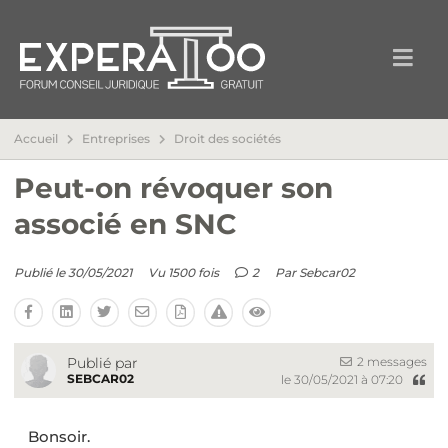
Accueil
Entreprises
Droit des sociétés
Peut-on révoquer son
associé en SNC
Publié le 30/05/2021
Vu 1500 fois
2
Par
Sebcar02
2 messages
Publié par
SEBCAR02
le 30/05/2021 à 07:20
Bonsoir.